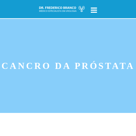
pt
en
INÍCIO
SOBRE
CANCRO DA PRÓSTATA
UROLOGIA
O que é?
Temas
CONSULTORIUM