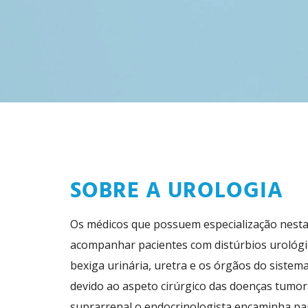
SOBRE A UROLOGIA
Os médicos que possuem especialização nesta á
acompanhar pacientes com distúrbios urológic
bexiga urinária, uretra e os órgãos do siste
devido ao aspeto cirúrgico das doenças tumor
suprarrenal o endocrinologista encaminha par