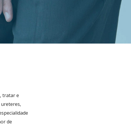
Temas
Consultorium
Contactos
FAQs
 tratar e
 ureteres,
especialidade
mor de