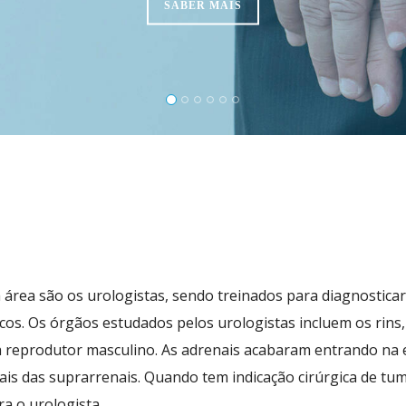
SABER MAIS
rea são os urologistas, sendo treinados para diagnosticar,
os. Os órgãos estudados pelos urologistas incluem os rins,
ma reprodutor masculino. As adrenais acabaram entrando na 
ais das suprarrenais. Quando tem indicação cirúrgica de tu
a o urologista.