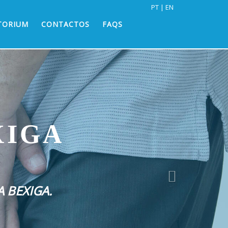
PT
EN
TORIUM
CONTACTOS
FAQS
Início
Sobre
XIGA
Urologia
 BEXIGA.
O que é?