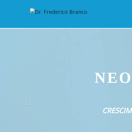
pt
en
NEO
CRESCIM