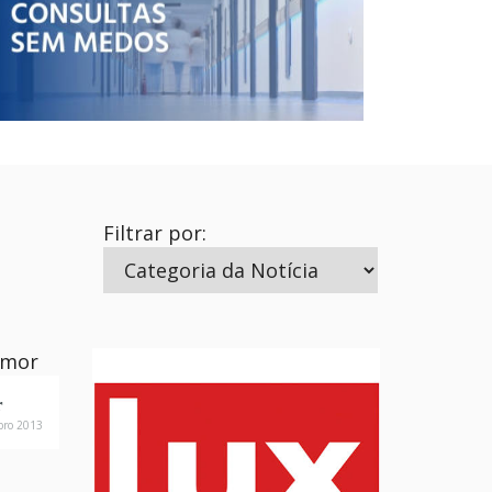
Temas
Consultorium
Contactos
Filtrar por:
FAQs
r
bro 2013