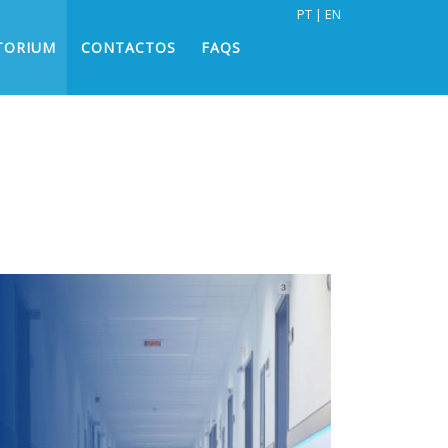
PT
EN
TORIUM
CONTACTOS
FAQS
Início
Sobre
Urologia
O que é?